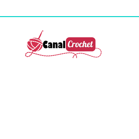
Colección de patrones crochet gratis. I
nspiración y
creatividad para tus proyectos de ganchillo con
patrones detallados y fáciles de seguir. D
escarga tus
patrones favoritos y comienza a tejer hoy mismo.
¡Dale vida a tus ideas con nuestro amplio repertorio de
patrones de crochet gratuitos!