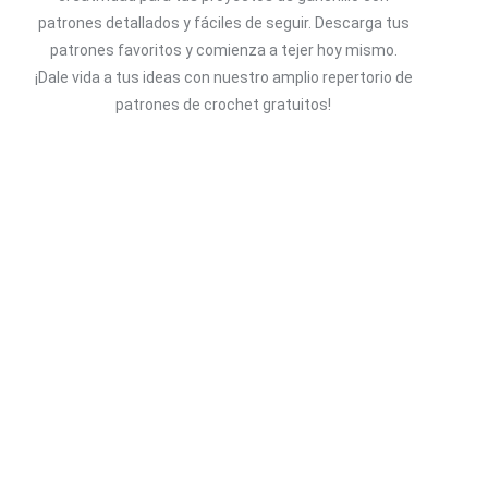
patrones detallados y fáciles de seguir. D
escarga tus
patrones favoritos y comienza a tejer hoy mismo.
¡Dale vida a tus ideas con nuestro amplio repertorio de
patrones de crochet gratuitos!
Buscar patrón
Suscríbete
Recibe avisos de nuevas patrones.
Suscribir