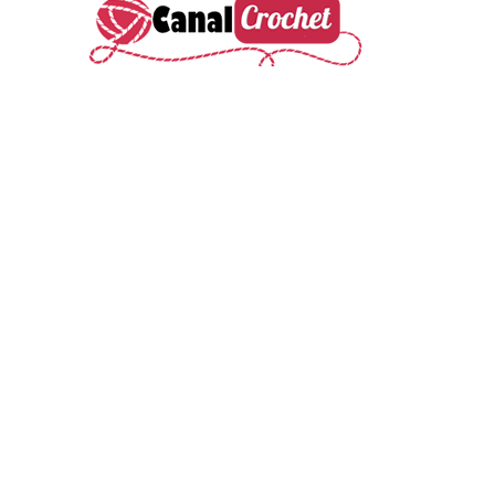
Colección de patrones crochet gratis. I
nspiración y
creatividad para tus proyectos de ganchillo con
patrones detallados y fáciles de seguir. D
escarga tus
patrones favoritos y comienza a tejer hoy mismo.
¡Dale vida a tus ideas con nuestro amplio repertorio de
patrones de crochet gratuitos!
Buscar patrón
Suscríbete